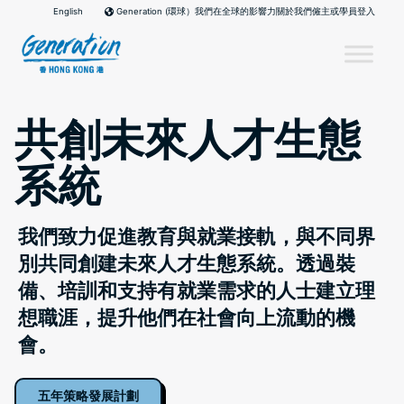
Skip
English
我們在全球的影響力
關於我們
僱主或學員登入
Generation (環球）
to
content
共創未來人才生態
系統
我們致力促進教育與就業接軌，與不同界
別共同創建未來人才生態系統。透過裝
備、培訓和支持有就業需求的人士建立理
想職涯，提升他們在社會向上流動的機
會。
五年策略發展計劃